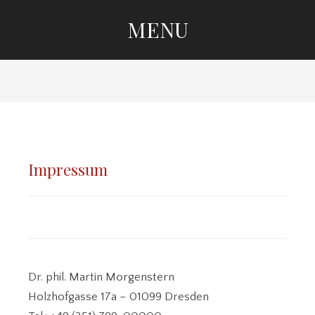
MENU
SKIP
TO
CONTENT
KLEINE
GALERIE
Impressum
DRESDEN
Dr. phil. Martin Morgenstern
Holzhofgasse 17a – 01099 Dresden